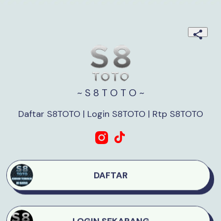
~ S 8 T O T O ~
DAFTAR
LOGIN SEKARANG