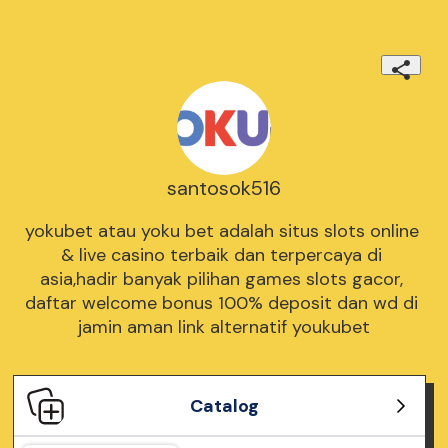
santosok516
yokubet atau yoku bet adalah situs slots online 
& live casino terbaik dan terpercaya di 
asia,hadir banyak pilihan games slots gacor, 
daftar welcome bonus 100% deposit dan wd di 
jamin aman link alternatif youkubet
Catalog