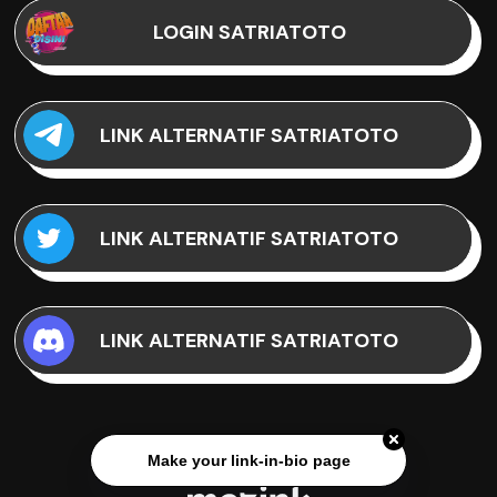
LOGIN SATRIATOTO
LINK ALTERNATIF SATRIATOTO
LINK ALTERNATIF SATRIATOTO
LINK ALTERNATIF SATRIATOTO
Make your link-in-bio page