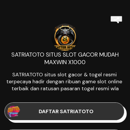
SATRIATOTO SITUS SLOT GACOR MUDAH
MAXWIN X1000
SATRIATOTO situs slot gacor & togel resmi 
terpecaya hadir dengan ribuan game slot online 
terbaik dan ratusan pasaran togel resmi wla
DAFTAR SATRIATOTO