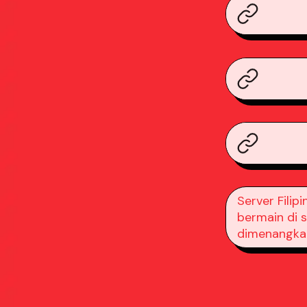
Server Filip
bermain di s
dimenangkan