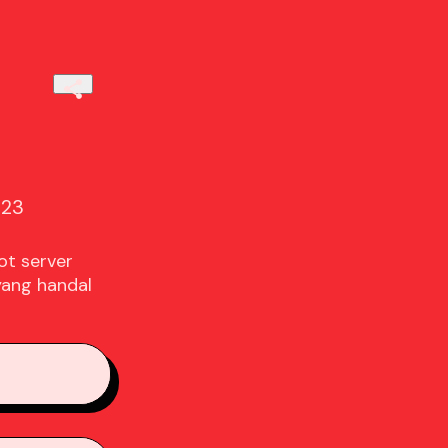
023
t server 
ang handal 