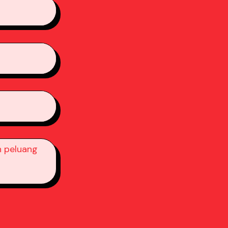
n peluang