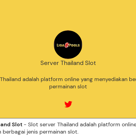
Server Thailand Slot
 Thailand adalah platform online yang menyediakan ber
permainan slot
land Slot
- Slot server Thailand adalah platform onlin
berbagai jenis permainan slot.