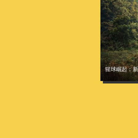
猩球崛起：新世界