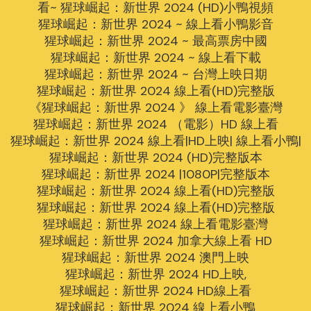
看~ 猩球崛起：新世界 2024 (HD)小鴨視頻
猩球崛起：新世界 2024 ~ 線上看小鴨影音
猩球崛起：新世界 2024 ~ 最高票房中國
猩球崛起：新世界 2024 ~ 線上看下載
猩球崛起：新世界 2024 ~ 台灣上映日期
猩球崛起：新世界 2024 線上看(HD)完整版
《猩球崛起：新世界 2024 》 線上看電影臺灣
猩球崛起：新世界 2024 （電影）HD 線上看
猩球崛起：新世界 2024 線上看|HD上映| 線上看小鴨|
猩球崛起：新世界 2024 (HD)完整版本
猩球崛起：新世界 2024 |1080P|完整版本
猩球崛起：新世界 2024 線上看(HD)完整版
猩球崛起：新世界 2024 線上看(HD)完整版
猩球崛起：新世界 2024 線上看電影臺灣
猩球崛起：新世界 2024 加拿大線上看 HD
猩球崛起：新世界 2024 澳門上映
猩球崛起：新世界 2024 HD上映,
猩球崛起：新世界 2024 HD線上看
猩球崛起：新世界 2024 線上看小鴨