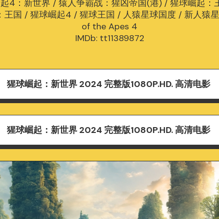
崛起4：新世界 / 猿人争霸战：猩凶帝国(港) / 猩球崛起：王
王国 / 猩球崛起4 / 猩球王国 / 人猿星球国度 / 新人猿星球 /
of the Apes 4

IMDb: tt11389872
猩球崛起：新世界 2024 完整版1080P.HD. 高清电影
猩球崛起：新世界 2024 完整版1080P.HD. 高清电影