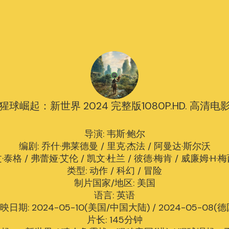
猩球崛起：新世界 2024 完整版1080P.HD. 高清电
导演: 韦斯·鲍尔

编剧: 乔什·弗莱德曼 / 里克·杰法 / 阿曼达·斯尔沃

·泰格 / 弗蕾娅·艾伦 / 凯文·杜兰 / 彼德·梅肯 / 威廉姆·H·梅西 /
类型: 动作 / 科幻 / 冒险

制片国家/地区: 美国

语言: 英语

映日期: 2024-05-10(美国/中国大陆) / 2024-05-08(德国
片长: 145分钟
