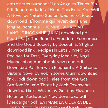
entre seres humanos".Los Angeles Times "Sa
Pdf Recomendados: I Hope This Finds You Well:
A Novel by Natalie Sue on Ipad
here
, {epub
download} L'homme qui rêvait dans une
langue inconnue - HOMME QUI REVAIT ..
LANGUE INCONNUE [NUM]
download pdf
,
Read [Pdf]> The Road to Freedom: Economics
and the Good Society by Joseph E. Stiglitz
download link
, RecipeTin Eats Dinner: 150
Recipes for Fast, Everyday Meals by Nagi
Maehashi on Audiobook New
read pdf
,
Download Pdf Tea with Elephants: A Suitcase
Sisters Novel by Robin Jones Gunn
download
link
, {pdf download} Tales from the Gas
Station: Volume Three by Jack Townsend
download link
, Woven by Gold by Elizabeth
Helen on Audiobook New
download pdf
,
[Descargar pdf] BATMAN: LA GUERRA DEL