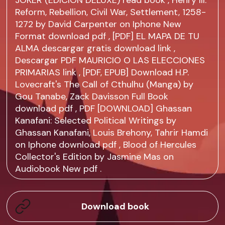
JOKER (EDICIÓN DELUXE)
read book
, Henry III:
Reform, Rebellion, Civil War, Settlement, 1258-
1272 by David Carpenter on Iphone New
Format
download pdf
, [PDF] EL MAPA DE TU
ALMA descargar gratis
download link
,
Descargar PDF MAURICIO O LAS ELECCIONES
PRIMARIAS
link
, [PDF, EPUB] Download H.P.
Lovecraft's The Call of Cthulhu (Manga) by
Gou Tanabe, Zack Davisson Full Book
download pdf
, PDF [DOWNLOAD] Ghassan
Kanafani: Selected Political Writings by
Ghassan Kanafani, Louis Brehony, Tahrir Hamdi
on Iphone
download pdf
, Blood of Hercules
Collector's Edition by Jasmine Mas on
Audiobook New
pdf
.
Download book