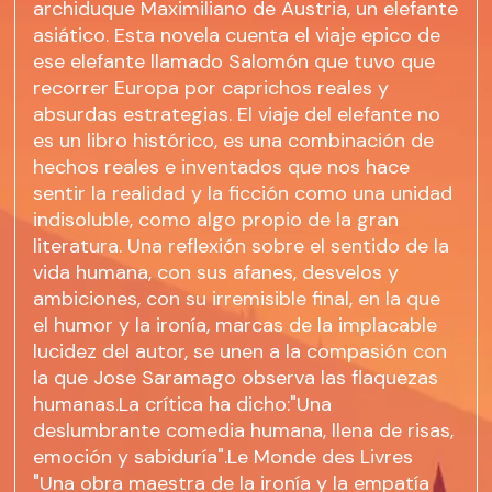
archiduque Maximiliano de Austria, un elefante
asiático. Esta novela cuenta el viaje epico de
ese elefante llamado Salomón que tuvo que
recorrer Europa por caprichos reales y
absurdas estrategias. El viaje del elefante no
es un libro histórico, es una combinación de
hechos reales e inventados que nos hace
sentir la realidad y la ficción como una unidad
indisoluble, como algo propio de la gran
literatura. Una reflexión sobre el sentido de la
vida humana, con sus afanes, desvelos y
ambiciones, con su irremisible final, en la que
el humor y la ironía, marcas de la implacable
lucidez del autor, se unen a la compasión con
la que Jose Saramago observa las flaquezas
humanas.La crítica ha dicho:"Una
deslumbrante comedia humana, llena de risas,
emoción y sabiduría".Le Monde des Livres
"Una obra maestra de la ironía y la empatía