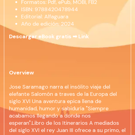
Formatos: Pdf, ePub, MOBI, FB2
ISBN: 9788420478944
Editorial: Alfaguara
Año de edición: 2024
Descargar eBook gratis ➡
Link
Overview
Jose Saramago narra el insólito viaje del
elefante Salomón a traves de la Europa del
siglo XVI Una aventura epica llena de
humanidad, humor y sabiduría "Siempre
acabamos llegando a donde nos
esperan".Libro de los Itinerarios A mediados
del siglo XVI el rey Juan III ofrece a su primo, el