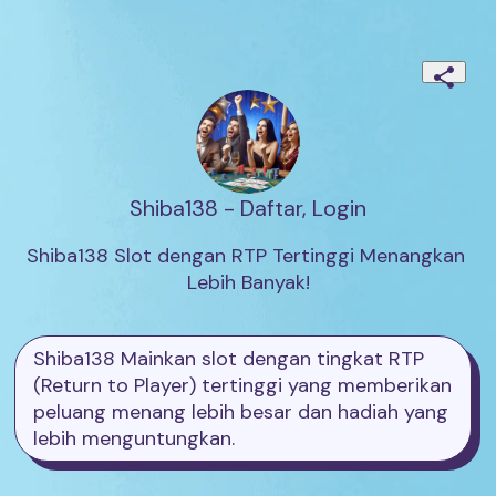
Shiba138 - Daftar, Login
Shiba138 Slot dengan RTP Tertinggi Menangkan 
Shiba138 Mainkan slot dengan tingkat RTP
(Return to Player) tertinggi yang memberikan
peluang menang lebih besar dan hadiah yang
lebih menguntungkan.