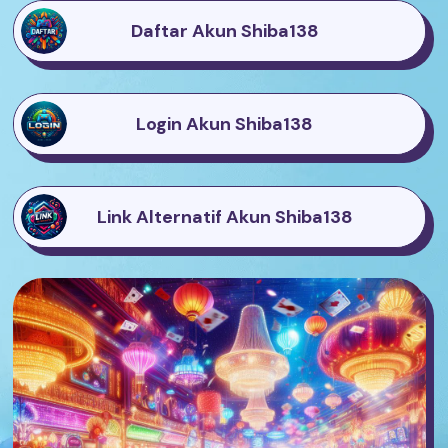
Daftar Akun Shiba138
Login Akun Shiba138
Link Alternatif Akun Shiba138