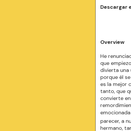
Descargar 
Overview
He renunciad
que empiezo
divierta una
porque él se
es la mejor 
tanto, que q
convierte e
remordimient
emocionada a
parecer, a nu
hermano, tam