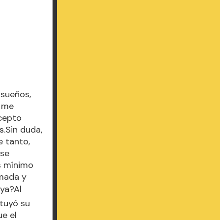
 sueños,
e me
Acepto
s.Sin duda,
e tanto,
 se
s mínimo
smada y
 ya?Al
ituyó su
e el