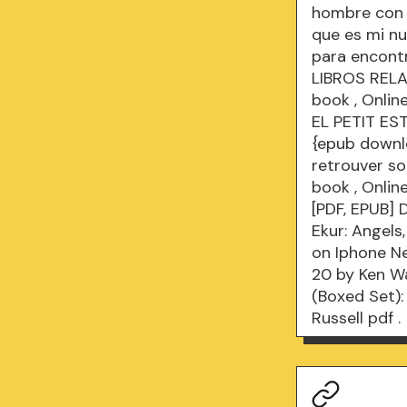
hombre con 
que es mi nu
para encontr
LIBROS RELA
book
, Onlin
EL PETIT ES
{epub downlo
retrouver so
book
, Onlin
[PDF, EPUB] 
Ekur: Angels
on Iphone 
20 by Ken W
(Boxed Set):
Russell
pdf
.