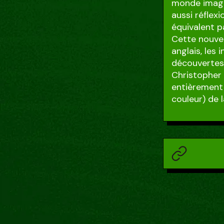
monde imagin
aussi réflex
équivalent p
Cette nouvel
anglais, les 
découvertes
Christopher 
entièrement 
couleur) de 