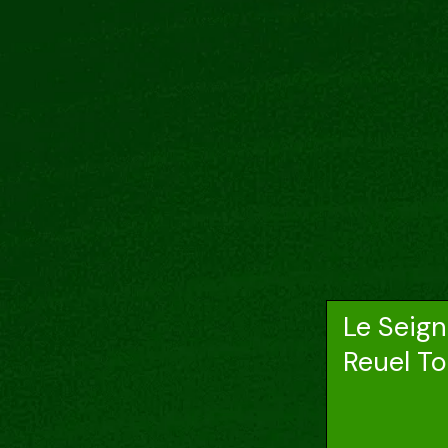
Le Seig
Reuel To