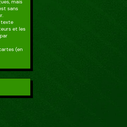
gues, mais
est sans
r.
 texte
teurs et les
 par
cartes (en