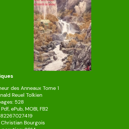
iques
neur des Anneaux Tome 1
nald Reuel Tolkien
pages: 528
 Pdf, ePub, MOBI, FB2
9782267027419
: Christian Bourgois