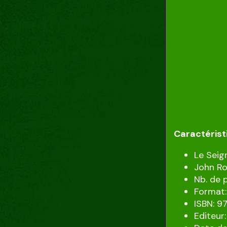
Caractérist
Le Seig
John Ro
Nb. de 
Format:
ISBN: 
Editeur