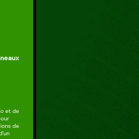
nneaux
do et de
pour
lions de
d'un