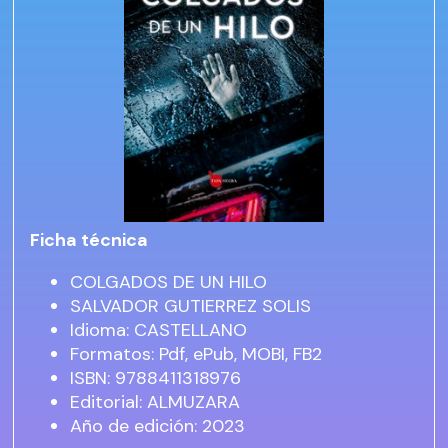
Ficha técnica
COLGADOS DE UN HILO
SALVADOR GUTIERREZ SOLIS
Idioma: CASTELLANO
Formatos: Pdf, ePub, MOBI, FB2
ISBN: 9788411318976
Editorial: ALMUZARA
Año de edición: 2023