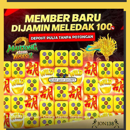
JON138 Situs Slot Online Gacor Terpercaya