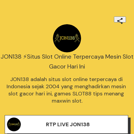
JON138 ⚡Situs Slot Online Terpercaya Mesin Slot
Gacor Hari Ini
JON138 adalah situs slot online terpercaya di 
Indonesia sejak 2004 yang menghadirkan mesin 
slot gacor hari ini, games SLOT88 tips menang 
maxwin slot.
RTP LIVE JON138