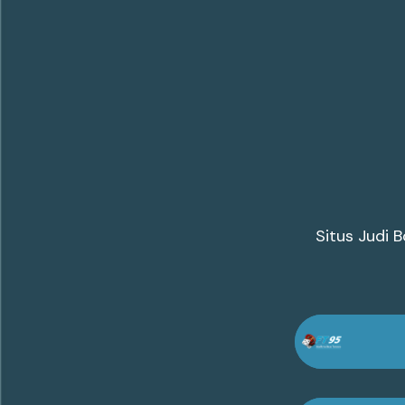
Situs Judi 