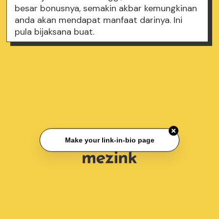
besar bonusnya, semakin akbar kemungkinan
anda akan mendapat manfaat darinya. Ini
pula bijaksana buat.
Make your link-in-bio page