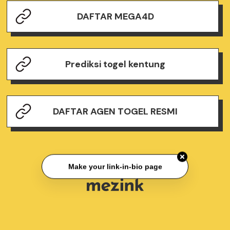
DAFTAR MEGA4D
Prediksi togel kentung
DAFTAR AGEN TOGEL RESMI
Make your link-in-bio page