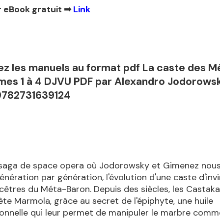
 eBook gratuit ➡
Link
ez les manuels au format pdf La caste des M
mes 1 à 4 DJVU PDF par Alexandro Jodorowsk
9782731639124
saga de space opera où Jodorowsky et Gimenez nou
énération par génération, l'évolution d'une caste d'invi
ncêtres du Méta-Baron. Depuis des siècles, les Castaka
nète Marmola, grâce au secret de l'épiphyte, une huile
ionnelle qui leur permet de manipuler le marbre comme 