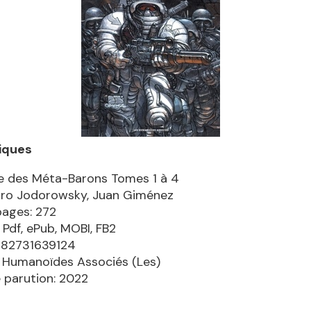
iques
e des Méta-Barons Tomes 1 à 4
dro Jodorowsky, Juan Giménez
pages: 272
 Pdf, ePub, MOBI, FB2
782731639124
: Humanoïdes Associés (Les)
 parution: 2022