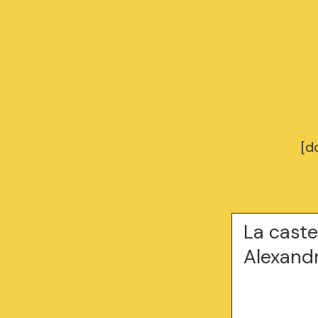
[d
La cast
Alexand