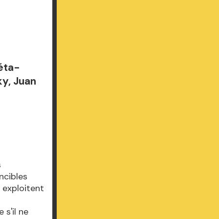
éta-
y, Juan
s
ncibles
 exploitent
s'il ne