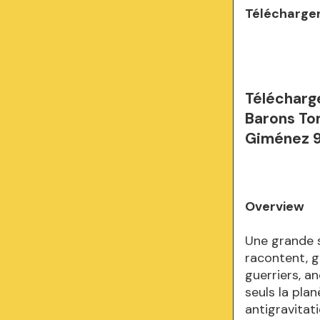
Télécharger
Télécharg
Barons To
Giménez 
Overview
Une grande 
racontent, g
guerriers, a
seuls la pla
antigravitat