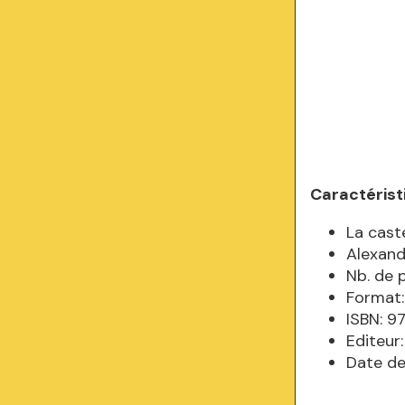
Caractérist
La cast
Alexan
Nb. de 
Format:
ISBN: 9
Editeur
Date de