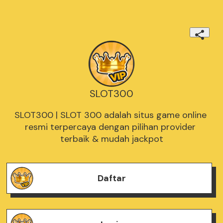
SLOT300
SLOT300 | SLOT 300 adalah situs game online 
resmi terpercaya dengan pilihan provider 
terbaik & mudah jackpot
Daftar