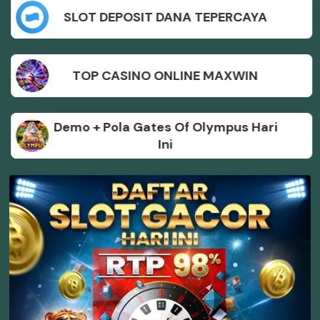
SLOT DEPOSIT DANA TEPERCAYA
TOP CASINO ONLINE MAXWIN
Demo + Pola Gates Of Olympus Hari
Ini