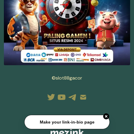
©slot88gacor
Make your link-in-bio page