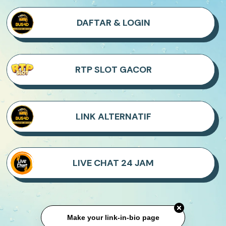
DAFTAR & LOGIN
RTP SLOT GACOR
LINK ALTERNATIF
LIVE CHAT 24 JAM
Make your link-in-bio page