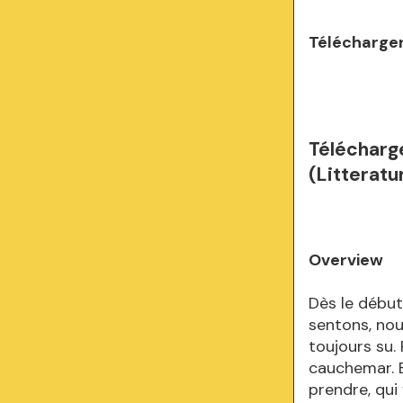
Télécharger
Télécharge
(Litteratu
Overview
Dès le début
sentons, nou
toujours su.
cauchemar. E
prendre, qui