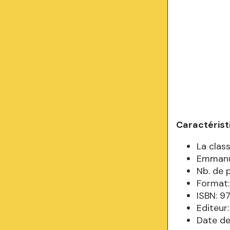
Caractérist
La clas
Emmanu
Nb. de 
Format:
ISBN: 
Editeur
Date de