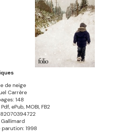
iques
se de neige
el Carrère
pages: 148
 Pdf, ePub, MOBI, FB2
9782070394722
: Gallimard
 parution: 1998