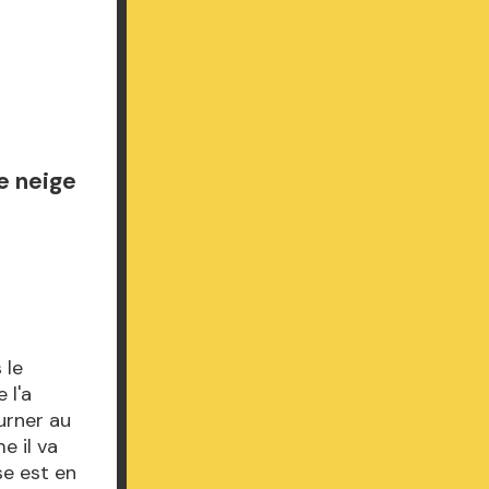
e neige
 le
 l'a
urner au
e il va
se est en