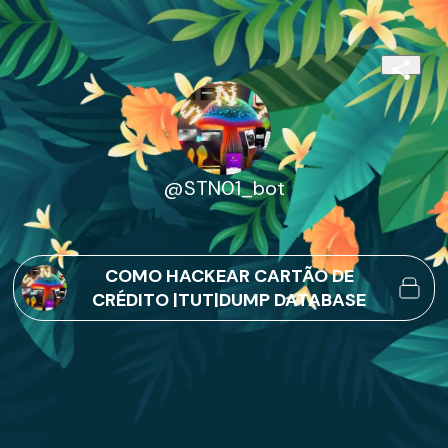
@STN01_bot
COMO HACKEAR CARTÃO DE
CRÉDITO |TUT|DUMP DATABASE