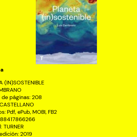
ca
A (IN)SOSTENIBLE
AMBRANO
de páginas: 208
: CASTELLANO
s: Pdf, ePub, MOBI, FB2
9788417866266
al: TURNER
edición: 2019