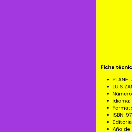
Ficha técni
PLANET
LUIS Z
Número 
Idioma
Formato
ISBN: 
Editori
Año de 