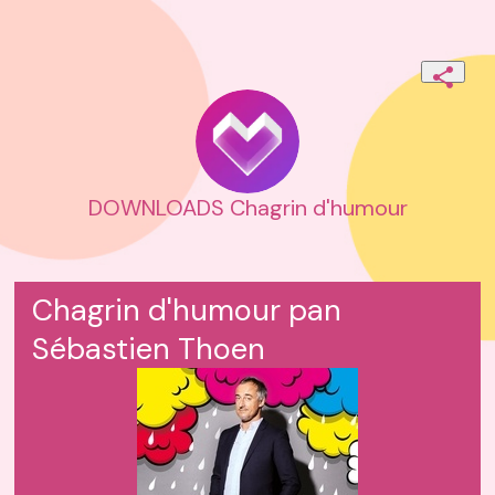
DOWNLOADS Chagrin d'humour
Chagrin d'humour pan
Sébastien Thoen