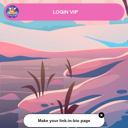
LOGIN VIP
Make your link-in-bio page