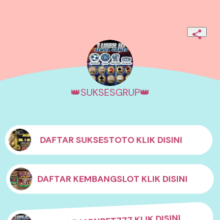
👑SUKSESGRUP👑
DAFTAR SUKSESTOTO KLIK DISINI
DAFTAR KEMBANGSLOT KLIK DISINI