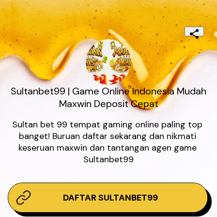
Sultanbet99 | Game Online Indonesia Mudah
Maxwin Deposit Cepat
Sultan bet 99 tempat gaming online paling top 
banget! Buruan daftar sekarang dan nikmati 
keseruan maxwin dan tantangan agen game 
Sultanbet99
DAFTAR SULTANBET99