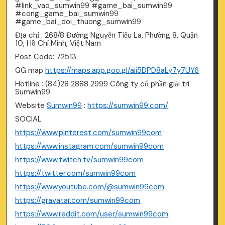
#link_vao_sumwin99 #game_bai_sumwin99
#cong_game_bai_sumwin99
#game_bai_doi_thuong_sumwin99
Địa chỉ : 268/8 Đường Nguyễn Tiểu La, Phường 8, Quận
10, Hồ Chí Minh, Việt Nam
Post Code: 72513
GG map
https://maps.app.goo.gl/aii5DPD8aLy7y7UY6
Hotline : (84)28 2888 2999 Công ty cổ phần giải trí
Sumwin99
Website
Sumwin99
:
https://sumwin99.com/
SOCIAL
https://www.pinterest.com/sumwin99com
https://www.instagram.com/sumwin99com
https://www.twitch.tv/sumwin99com
https://twitter.com/sumwin99com
https://www.youtube.com/@sumwin99com
https://gravatar.com/sumwin99com
https://www.reddit.com/user/sumwin99com