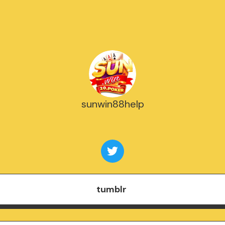
sunwin88help
tumblr