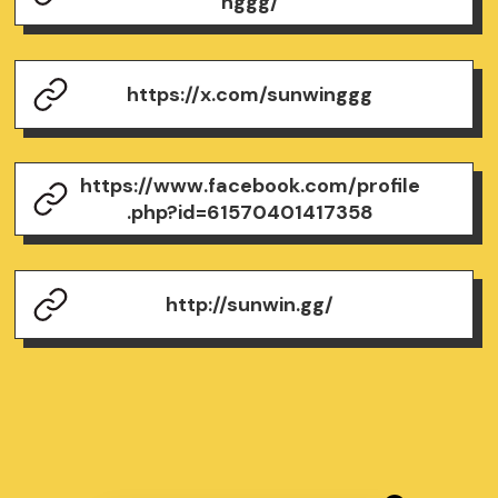
nggg/
https://x.com/sunwinggg
https://www.facebook.com/profile
.php?id=61570401417358
http://sunwin.gg/