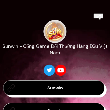
Sunwin - Cổng Game Đổi Thưởng Hàng Đầu Việt
Nam
Sunwin