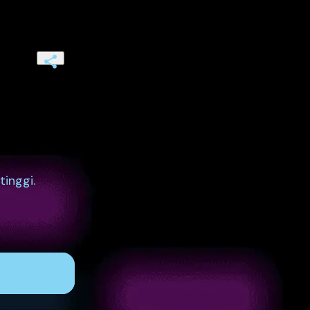
inggi.