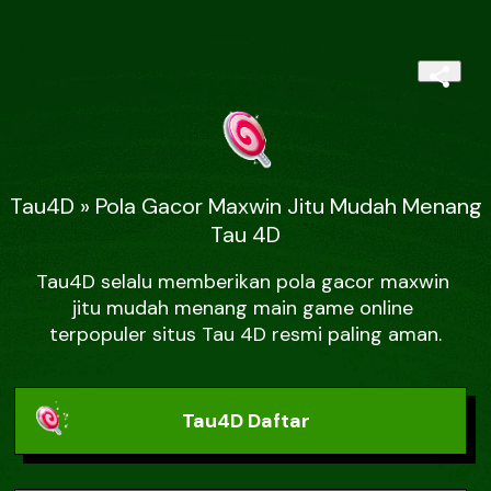
Tau4D » Pola Gacor Maxwin Jitu Mudah Menang
Tau 4D
Tau4D selalu memberikan pola gacor maxwin 
jitu mudah menang main game online 
terpopuler situs Tau 4D resmi paling aman.
Tau4D Daftar