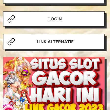
LOGIN
LINK ALTERNATIF