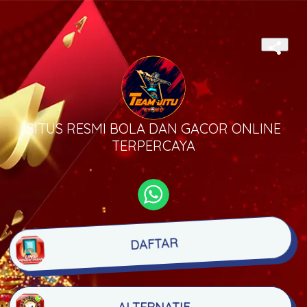
SITUS RESMI BOLA DAN GACOR ONLINE
TERPERCAYA
DAFTAR