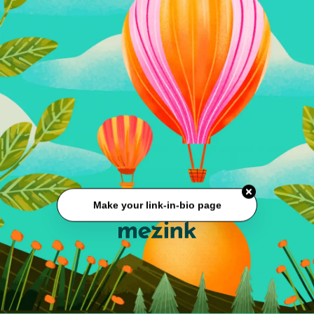
Make your link-in-bio page