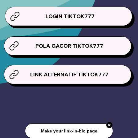
LOGIN TIKTOK777
POLA GACOR TIKTOK777
LINK ALTERNATIF TIKTOK777
Make your link-in-bio page