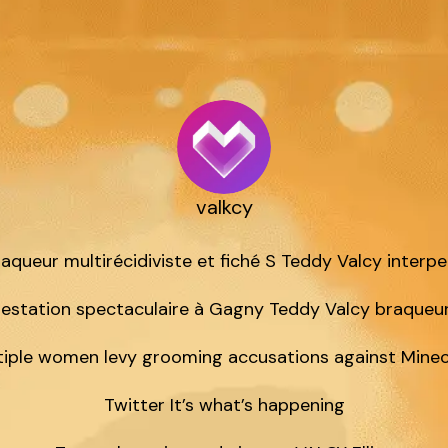
valkcy
aqueur multirécidiviste et fiché S Teddy Valcy interpel
restation spectaculaire à Gagny Teddy Valcy braqueur 
tiple women levy grooming accusations against Minecr
Twitter It’s what’s happening
