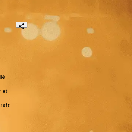
lé

et

aft
