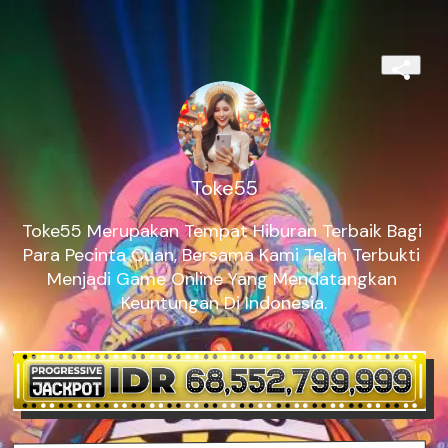
Toke55
Toke55 Merupakan Tempat Hiburan Terbaik Bagi 
Para Pecinta Cuan, Bersama Kami Telah Terbukti 
Menjadi Game Online Yang Mendatangkan 