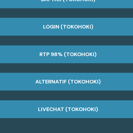
LOGIN (TOKOHOKI)
RTP 98% (TOKOHOKI)
ALTERNATIF (TOKOHOKI)
LIVECHAT (TOKOHOKI)