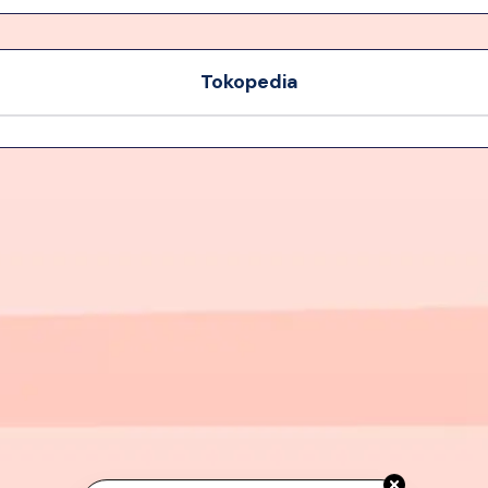
ektrik USB
Folding Desktop Phone Holder | 
Tokopedia