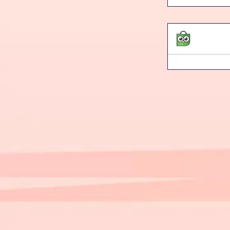
Pompa Galon El
EZ BOX DVB-T2