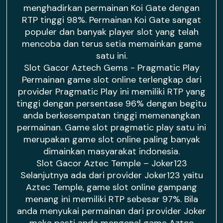
menghadirkan permainan Koi Gate dengan
RTP tinggi 98%. Permainan Koi Gate sangat
populer dan banyak player slot yang telah
mencoba dan terus setia memainkan game
satu ini.
Slot Gacor Aztech Gems - Pragmatic Play
Permainan game slot online terlengkap dari
provider Pragmatic Play ini memiliki RTP yang
tinggi dengan persentase 96% dengan begitu
anda berkesempatan tinggi memenangkan
permainan. Game slot pragmatic play satu ini
merupakan game slot online paling banyak
dimainkan masyarakat indonesia.
Slot Gacor Aztec Temple – Joker123
Selanjutnya ada dari provider Joker123 yaitu
Aztec Temple, game slot online gampang
menang ini memiliki RTP sebesar 97%. Bila
anda menyukai permainan dari provider Joker