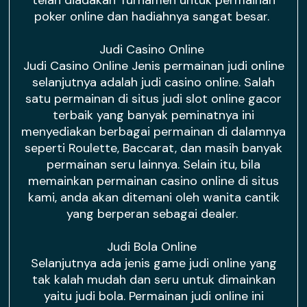
telah diadakan Turnamen untuk permainan
poker online dan hadiahnya sangat besar.
Judi Casino Online
Judi Casino Online Jenis permainan judi online
selanjutnya adalah judi casino online. Salah
satu permainan di situs judi slot online gacor
terbaik yang banyak peminatnya ini
menyediakan berbagai permainan di dalamnya
seperti Roulette, Baccarat, dan masih banyak
permainan seru lainnya. Selain itu, bila
memainkan permainan casino online di situs
kami, anda akan ditemani oleh wanita cantik
yang berperan sebagai dealer.
Judi Bola Online
Selanjutnya ada jenis game judi online yang
tak kalah mudah dan seru untuk dimainkan
yaitu judi bola. Permainan judi online ini