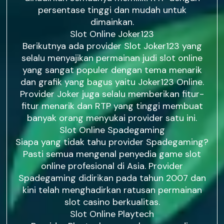
persentase tinggi dan mudah untuk
dimainkan.
Slot Online Joker123
Berikutnya ada provider Slot Joker123 yang
selalu menyajikan permainan judi slot online
yang sangat populer dengan tema menarik
dan grafik yang bagus yaitu Joker123 Online.
Provider Joker juga selalu memberikan fitur-
fitur menarik dan RTP yang tinggi membuat
banyak orang menyukai provider satu ini.
Slot Online Spadegaming
Siapa yang tidak tahu provider Spadegaming?
Pasti semua mengenal penyedia game slot
online profesional di Asia. Provider
Spadegaming didirikan pada tahun 2007 dan
kini telah menghadirkan ratusan permainan
slot casino berkualitas.
Slot Online Playtech