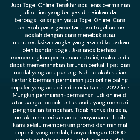
Judi Togel Online Terakhir ada jenis permainan
judi online yang banyak dimainkan dari
berbagai kalangan yaitu Togel Online. Cara
bertaruh pada game taruhan togel online
adalah dengan cara menebak atau
memprediksikan angka yang akan dikeluarkan
oleh bandar togel. Jika anda berhasil
memenangkan permainan satu ini, maka anda
dapat memenangkan taruhan berkali lipat dari
modal yang ada pasang. Nah, apakah kalian
tertarik bermain permainan judi online paling
populer yang ada di Indonesia tahun 2022 ini?.
Mungkin permainan-permainan judi online di
atas sangat cocok untuk anda yang mencari
penghasilan tambahan. Tidak hanya itu saja,
untuk memberikan anda kenyamanan lebih
kami selalu memberikan promo dan minimal
deposit yang rendah, hanya dengan 10.000