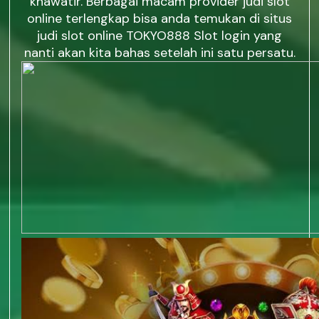
khawatir. Berbagai macam provider judi slot
online terlengkap bisa anda temukan di situs
judi slot online TOKYO888 Slot login yang
nanti akan kita bahas setelah ini satu persatu.