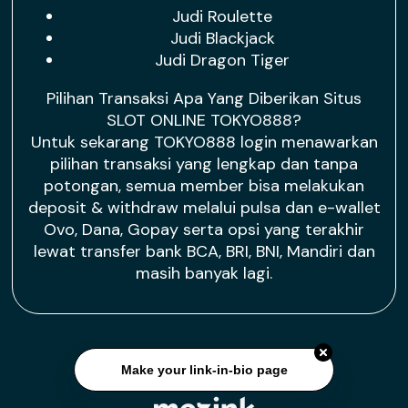
Judi Roulette
Judi Blackjack
Judi Dragon Tiger
Pilihan Transaksi Apa Yang Diberikan Situs
SLOT ONLINE TOKYO888?
Untuk sekarang TOKYO888 login menawarkan
pilihan transaksi yang lengkap dan tanpa
potongan, semua member bisa melakukan
deposit & withdraw melalui pulsa dan e-wallet
Ovo, Dana, Gopay serta opsi yang terakhir
lewat transfer bank BCA, BRI, BNI, Mandiri dan
masih banyak lagi.
Make your link-in-bio page