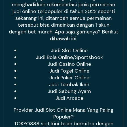
menghadirkan rekomendasi jenis permainan
judi online terpopuler di tahun 2022 seperti
sekarang ini, ditambah semua permainan
tersebut bisa dimainkan dengan 1 akun
dengan bet murah. Apa saja gamenya? Berikut
dibawah ini.
Judi Slot Online
Judi Bola Online/Sportsbook
Judi Casino Online
Judi Togel Online
Judi Poker Online
Judi Tembak Ikan
Judi Sabung Ayam
Judi Arcade
Provider Judi Slot Online Mana Yang Paling
Populer?
TOKYO888 slot kini telah bermitra dengan