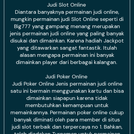
Judi Slot Online
Diantara banyaknya permainan judi online,
mungkin permainan judi Slot Online seperti di
Big777 yang gampang menang merupakan
jenis permainan judi online yang paling banyak
disukai dan dimainkan. Karena hadiah Jackpot
yang ditawarkan sangat fantastik. Itulah
alasan mengapa permainan ini banyak
dimainkan player dari berbagai kalangan.
Judi Poker Online
Judi Poker Online Jenis permainan judi online
satu ini bermain menggunakan kartu dan bisa
dimainkan siapapun karena tidak
membutuhkan kemampuan untuk
memainkannya. Permainan poker online cukup
banyak diminati oleh para member di situs
judi slot terbaik dan terpercaya no 1. Bahkan,