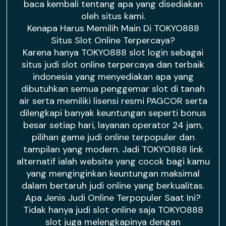
baca kembali tentang apa yang disediakan
oleh situs kami.
Kenapa Harus Memilih Main Di TOKYO888
Situs Slot Online Terpercaya?
Karena hanya TOKYO888 slot login sebagai
situs judi slot online terpercaya dan terbaik
indonesia yang menyediakan apa yang
dibutuhkan semua penggemar slot di tanah
air serta memiliki lisensi resmi PAGCOR serta
dilengkapi banyak keuntungan seperti bonus
besar setiap hari, layanan operator 24 jam,
pilihan game judi online terpopuler dan
tampilan yang modern. Jadi TOKYO888 link
alternatif ialah website yang cocok bagi kamu
yang menginginkan keuntungan maksimal
dalam bertaruh judi online yang berkualitas.
Apa Jenis Judi Online Terpopuler Saat Ini?
Tidak hanya judi slot online saja TOKYO888
slot juga melengkapinya dengan