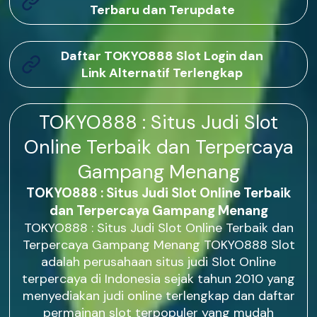
Terbaru dan Terupdate
Daftar TOKYO888 Slot Login dan
Link Alternatif Terlengkap
TOKYO888 : Situs Judi Slot
Online Terbaik dan Terpercaya
Gampang Menang
TOKYO888 : Situs Judi Slot Online Terbaik
dan Terpercaya Gampang Menang
TOKYO888 : Situs Judi Slot Online Terbaik dan
Terpercaya Gampang Menang TOKYO888 Slot
adalah perusahaan situs judi Slot Online
terpercaya di Indonesia sejak tahun 2010 yang
menyediakan judi online terlengkap dan daftar
permainan slot terpopuler yang mudah