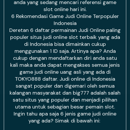
anda yang sedang mencari referensi game
slot online hari ini.
6 Rekomendasi Game Judi Online Terpopuler
Indonesia
Deretan 6 daftar permainan Judi Online paling
populer situs judi online slot terbaik yang ada
di Indonesia bisa dimainkan cukup
menggunakan 1 ID saja. Artinya apa? Anda
cukup dengan mendaftarkan diri anda satu
kali maka anda dapat mengakses semua jenis
game judi online uang asli yang ada di
TOKYO888 daftar. Judi online di Indonesia
sangat populer dan digemari oleh semua
kalangan masyarakat dan big777 adalah salah
satu situs yang populer dan menjadi pilihan
utama untuk sebagian besar pemain slot.
Ingin tahu apa saja 6 jenis game judi online
yang ada? Simak di bawah ini: