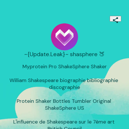
~{Update.Leak}~ shasphere 🍑
Myprotein Pro ShakeSphere Shaker

William Shakespeare biographie bibliographie 
discographie

Protein Shaker Bottles Tumbler Original 
ShakeSphere US

L'influence de Shakespeare sur le 7ème art 
British Council
