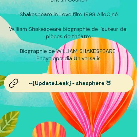
Shakespeare in Love film 1998 AlloCiné

William Shakespeare biographie de l'auteur de 
pièces de théâtre

Biographie de WILLIAM SHAKESPEARE 
Encyclopædia Universalis
~{Update.Leak}~ shasphere 🍑