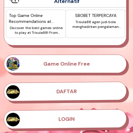
Alternatif
Top Game Online
SBOBET TERPERCAYA
Recommendations at
Trisula88 agen judi bola
menghadirkan pengalaman
Trisula88
Discover the best games online
taruhan olahraga terbaik
A
to play at Trisula88! From
sbobet, sbobet88 dengan odds
thrilling slots to live casino
kompetitif dan pilihan
ha
action, these top picks will keep
pertandingan terlengkap. Cocok
you entertained and coming
buat kamu yang suka tantangan
back for more.
dan ingin menang besar!
Game Online Free
DAFTAR
LOGIN