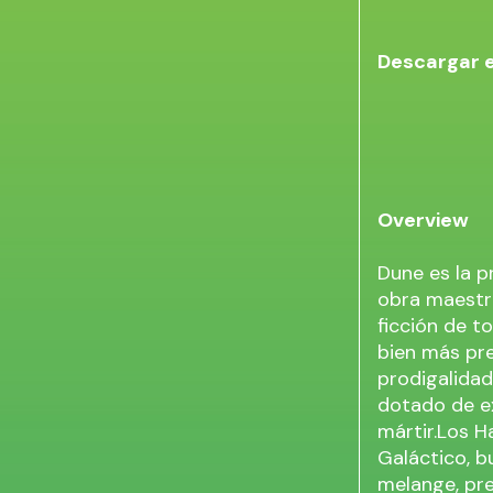
Descargar 
Overview
Dune es la p
obra maestr
ficción de t
bien más pre
prodigalidad
dotado de ex
mártir.Los H
Galáctico, b
melange, pre