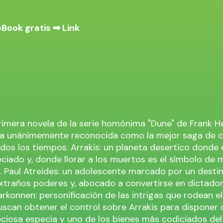
eBook gratis ➡
Link
rimera novela de la serie homónima "Dune" de Frank H
a unánimemente reconocida como la mejor saga de c
odos los tiempos. Arrakis: un planeta desertico donde 
ciado y, donde llorar a los muertos es el símbolo de
. Paul Atreides: un adolescente marcado por un destin
traños poderes y, abocado a convertirse en dictador
arkonnen: personificación de las intrigas que rodean e
uscan obtener el control sobre Arrakis para disponer 
ciosa especia y uno de los bienes más codiciados del 