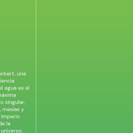
erbert, una
iencia
el agua es el
 máxima
o singular,
, mesías y
l Imperio
de la
universo.