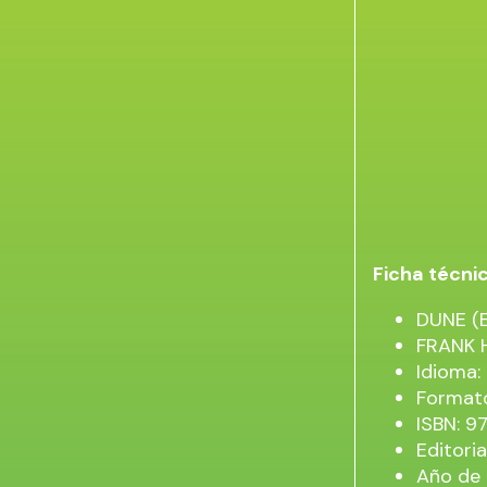
Ficha técni
DUNE (
FRANK 
Idioma
Formato
ISBN: 
Editori
Año de 