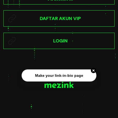
DAFTAR AKUN VIP
LOGIN
Make your link-in-bio page