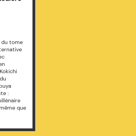
e du tome
ternative
ec
en
Kokichi
 du
ibuya
te :
illénaire
s même que