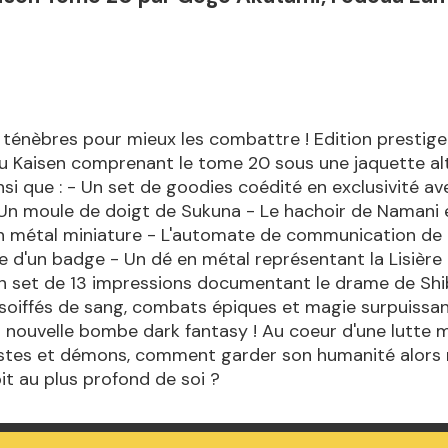
s ténèbres pour mieux les combattre ! Edition prestig
u Kaisen comprenant le tome 20 sous une jaquette al
insi que : - Un set de goodies coédité en exclusivité av
 Un moule de doigt de Sukuna - Le hachoir de Namani 
n métal miniature - L'automate de communication de 
e d'un badge - Un dé en métal représentant la Lisière
Un set de 13 impressions documentant le drame de Sh
oiffés de sang, combats épiques et magie surpuissan
 nouvelle bombe dark fantasy ! Au coeur d'une lutte m
istes et démons, comment garder son humanité alor
pit au plus profond de soi ?