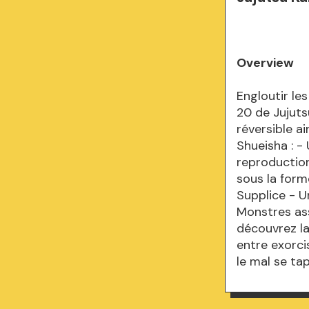
Overview
Engloutir le
20 de Jujuts
réversible a
Shueisha : -
reproductio
sous la form
Supplice - 
Monstres ass
découvrez la
entre exorc
le mal se ta