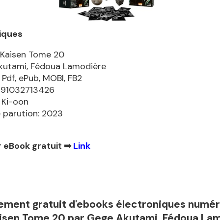
iques
 Kaisen Tome 20
kutami, Fédoua Lamodière
 Pdf, ePub, MOBI, FB2
9791032713426
: Ki-oon
 parution: 2023
 eBook gratuit ➡
Link
ement gratuit d'ebooks électroniques numé
aisen Tome 20 par Gege Akutami, Fédoua La