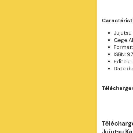
Caractérist
Jujutsu
Gege A
Format:
ISBN: 
Editeur
Date de
Télécharger
Télécharg
Jujutsu K