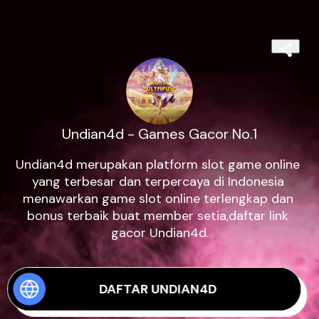
Undian4d - Games Gacor No.1
Undian4d merupakan platform slot game online 
yang terbesar dan terpercaya di Indonesia 
menawarkan game slot online terlengkap dan 
bonus terbaik buat member setia,daftar link 
gacor Undian4d.
DAFTAR UNDIAN4D