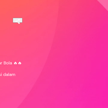
 Bola 🔥🔥

i dalam 