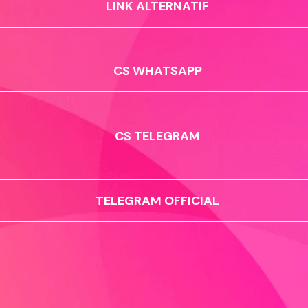
LINK ALTERNATIF
CS WHATSAPP
CS TELEGRAM
TELEGRAM OFFICIAL