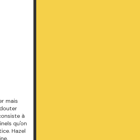
er mais
 douter
consiste à
inels qu'on
tice. Hazel
ine,