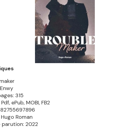
iques
emaker
 Enwy
pages: 315
 Pdf, ePub, MOBI, FB2
9782755697896
: Hugo Roman
 parution: 2022