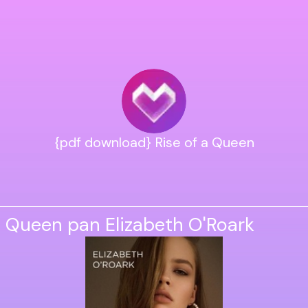
{pdf download} Rise of a Queen
a Queen pan Elizabeth O'Roark