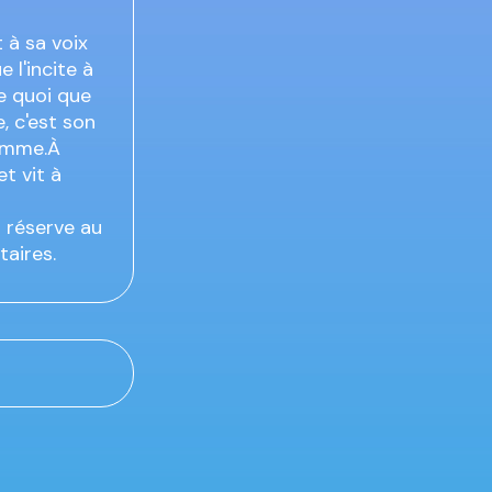
 à sa voix
 l'incite à
se quoi que
, c'est son
homme.À
t vit à
s réserve au
taires.