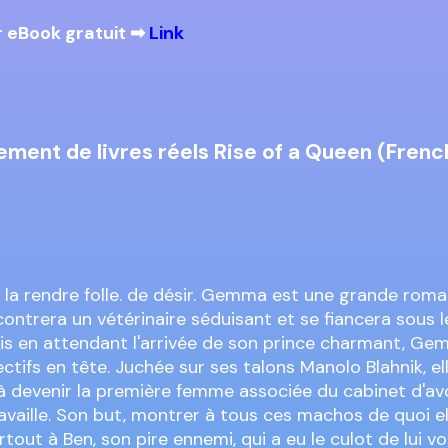
 eBook gratuit ➡
Link
ment de livres réels Rise of a Queen (Frenc
de la rendre folle. de désir. Gemma est une grande roma
encontrera un vétérinaire séduisant et se fiancera sous 
is en attendant l'arrivée de son prince charmant, G
ectifs en tête. Juchée sur ses talons Manolo Blahnik, el
à devenir la première femme associée du cabinet d'a
travaille. Son but, montrer à tous ces machos de quoi el
tout à Ben, son pire ennemi, qui a eu le culot de lui v