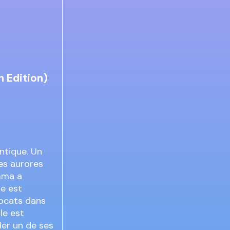
h Edition)
ntique. Un
les aurores
emma a
le est
vocats dans
le est
oler un de ses