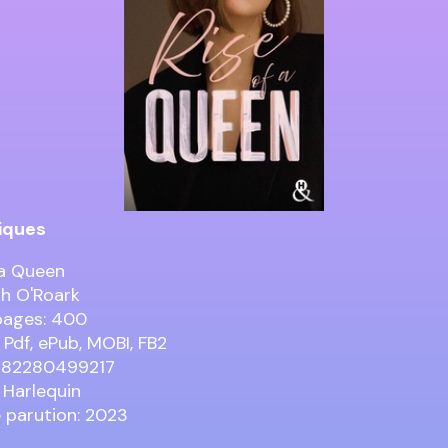
iques
 a Queen
th O'Roark
pages: 400
 Pdf, ePub, MOBI, FB2
9782280499217
: Harlequin
 parution: 2023